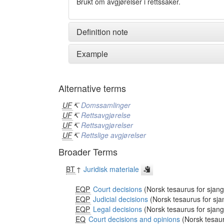
Brukt om avgjørelser i rettssaker.
Definition note
Example
Alternative terms
UF
↸
Domssamlinger
UF
↸
Rettsavgjørelse
UF
↸
Rettsavgjørelser
UF
↸
Rettslige avgjørelser
Broader Terms
BT
↑
Juridisk materiale
EQP
Court decisions
(Norsk tesaurus for sjan
EQP
Judicial decisions
(Norsk tesaurus for sja
EQP
Legal decisions
(Norsk tesaurus for sjan
EQ
Court decisions and opinions
(Norsk tesaur