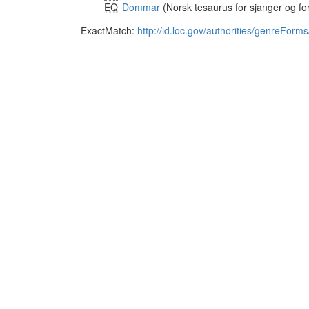
EQ
Dommar
(Norsk tesaurus for sjanger og f
ExactMatch:
http://id.loc.gov/authorities/genreFor