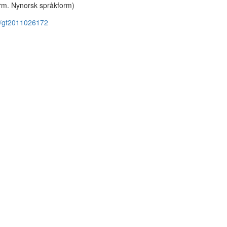
orm. Nynorsk språkform)
ms/gf2011026172