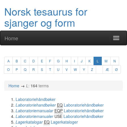
Norsk tesaurus for
sjanger og form
Home
Toggl
naviga
A
B
C
D
E
F
G
H
I
J
K
L
M
N
O
P
Q
R
S
T
U
V
W
Y
Z
Æ
Ø
Home
L
:
164
terms
Laboratoriehåndbøker
Laboratoriehandbøker
EQ
Laboratoriehåndbøker
Laboratoriemanualar
EQP
Laboratoriehåndbøker
Laboratoriemanualer
USE
Laboratoriehåndbøker
Lagerkatalogar
EQ
Lagerkataloger