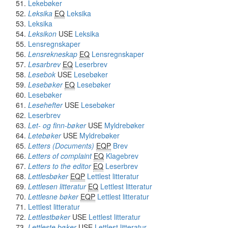
Lekebøker
Leksika
EQ
Leksika
Leksika
Leksikon
USE
Leksika
Lensregnskaper
Lensrekneskap
EQ
Lensregnskaper
Lesarbrev
EQ
Leserbrev
Lesebok
USE
Lesebøker
Lesebøker
EQ
Lesebøker
Lesebøker
Lesehefter
USE
Lesebøker
Leserbrev
Let- og finn-bøker
USE
Myldrebøker
Letebøker
USE
Myldrebøker
Letters (Documents)
EQP
Brev
Letters of complaint
EQ
Klagebrev
Letters to the editor
EQ
Leserbrev
Lettlesbøker
EQP
Lettlest litteratur
Lettlesen litteratur
EQ
Lettlest litteratur
Lettlesne bøker
EQP
Lettlest litteratur
Lettlest litteratur
Lettlestbøker
USE
Lettlest litteratur
Lettleste bøker
USE
Lettlest litteratur