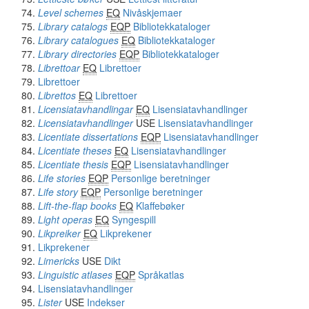
Level schemes
EQ
Nivåskjemaer
Library catalogs
EQP
Bibliotekkataloger
Library catalogues
EQ
Bibliotekkataloger
Library directories
EQP
Bibliotekkataloger
Librettoar
EQ
Librettoer
Librettoer
Librettos
EQ
Librettoer
Licensiatavhandlingar
EQ
Lisensiatavhandlinger
Licensiatavhandlinger
USE
Lisensiatavhandlinger
Licentiate dissertations
EQP
Lisensiatavhandlinger
Licentiate theses
EQ
Lisensiatavhandlinger
Licentiate thesis
EQP
Lisensiatavhandlinger
Life stories
EQP
Personlige beretninger
Life story
EQP
Personlige beretninger
Lift-the-flap books
EQ
Klaffebøker
Light operas
EQ
Syngespill
Likpreiker
EQ
Likprekener
Likprekener
Limericks
USE
Dikt
Linguistic atlases
EQP
Språkatlas
Lisensiatavhandlinger
Lister
USE
Indekser