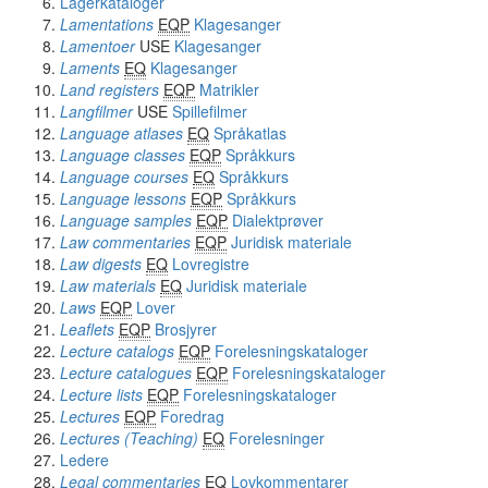
Lagerkataloger
Lamentations
EQP
Klagesanger
Lamentoer
USE
Klagesanger
Laments
EQ
Klagesanger
Land registers
EQP
Matrikler
Langfilmer
USE
Spillefilmer
Language atlases
EQ
Språkatlas
Language classes
EQP
Språkkurs
Language courses
EQ
Språkkurs
Language lessons
EQP
Språkkurs
Language samples
EQP
Dialektprøver
Law commentaries
EQP
Juridisk materiale
Law digests
EQ
Lovregistre
Law materials
EQ
Juridisk materiale
Laws
EQP
Lover
Leaflets
EQP
Brosjyrer
Lecture catalogs
EQP
Forelesningskataloger
Lecture catalogues
EQP
Forelesningskataloger
Lecture lists
EQP
Forelesningskataloger
Lectures
EQP
Foredrag
Lectures (Teaching)
EQ
Forelesninger
Ledere
Legal commentaries
EQ
Lovkommentarer