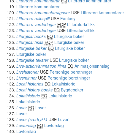
Litterære kommentarar
EQ
Litterære kommentarer
Litterære kommentarer
Litterære kommentarutgaver
USE
Litterære kommentarer
Litterære rollespill
USE
Fantasy
Litterære vurderingar
EQP
Litteraturkritikk
Litterære vurderinger
USE
Litteraturkritikk
Liturgical books
EQ
Liturgiske bøker
Liturgical texts
EQP
Liturgiske bøker
Liturgiske bøker
EQ
Liturgiske bøker
Liturgiske bøker
Liturgiske tekster
USE
Liturgiske bøker
Live-action/animation films
EQ
Animasjonsinnslag
Livshistorier
USE
Personlige beretninger
Livsminner
USE
Personlige beretninger
Local histories
EQ
Lokalhistorie
Local history books
EQ
Bygdebøker
Lokalhistorie
EQ
Lokalhistorie
Lokalhistorie
Lovar
EQ
Lover
Lover
Lover (særtrykk)
USE
Lover
Lovforslag
EQ
Lovforslag
Lovforslag