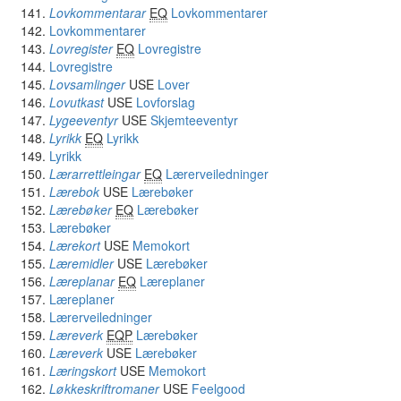
Lovkommentarar
EQ
Lovkommentarer
Lovkommentarer
Lovregister
EQ
Lovregistre
Lovregistre
Lovsamlinger
USE
Lover
Lovutkast
USE
Lovforslag
Lygeeventyr
USE
Skjemteeventyr
Lyrikk
EQ
Lyrikk
Lyrikk
Lærarrettleingar
EQ
Lærerveiledninger
Lærebok
USE
Lærebøker
Lærebøker
EQ
Lærebøker
Lærebøker
Lærekort
USE
Memokort
Læremidler
USE
Lærebøker
Læreplanar
EQ
Læreplaner
Læreplaner
Lærerveiledninger
Læreverk
EQP
Lærebøker
Læreverk
USE
Lærebøker
Læringskort
USE
Memokort
Løkkeskriftromaner
USE
Feelgood