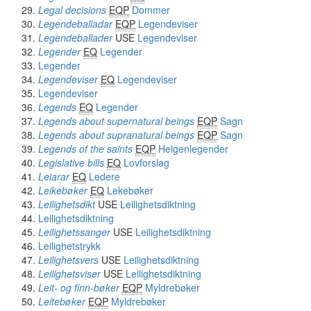
Legal decisions
EQP
Dommer
Legendeballadar
EQP
Legendeviser
Legendeballader
USE
Legendeviser
Legender
EQ
Legender
Legender
Legendeviser
EQ
Legendeviser
Legendeviser
Legends
EQ
Legender
Legends about supernatural beings
EQP
Sagn
Legends about supranatural beings
EQP
Sagn
Legends of the saints
EQP
Helgenlegender
Legislative bills
EQ
Lovforslag
Leiarar
EQ
Ledere
Leikebøker
EQ
Lekebøker
Leilighetsdikt
USE
Leilighetsdiktning
Leilighetsdiktning
Leilighetssanger
USE
Leilighetsdiktning
Leilighetstrykk
Leilighetsvers
USE
Leilighetsdiktning
Leilighetsviser
USE
Leilighetsdiktning
Leit- og finn-bøker
EQP
Myldrebøker
Leitebøker
EQP
Myldrebøker