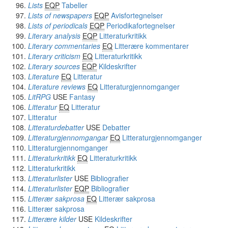
Lists
EQP
Tabeller
Lists of newspapers
EQP
Avisfortegnelser
Lists of periodicals
EQP
Periodikafortegnelser
Literary analysis
EQP
Litteraturkritikk
Literary commentaries
EQ
Litterære kommentarer
Literary criticism
EQ
Litteraturkritikk
Literary sources
EQP
Kildeskrifter
Literature
EQ
Litteratur
Literature reviews
EQ
Litteraturgjennomganger
LitRPG
USE
Fantasy
Litteratur
EQ
Litteratur
Litteratur
Litteraturdebatter
USE
Debatter
Litteraturgjennomgangar
EQ
Litteraturgjennomganger
Litteraturgjennomganger
Litteraturkritikk
EQ
Litteraturkritikk
Litteraturkritikk
Litteraturlister
USE
Bibliografier
Litteraturlister
EQP
Bibliografier
Litterær sakprosa
EQ
Litterær sakprosa
Litterær sakprosa
Litterære kilder
USE
Kildeskrifter