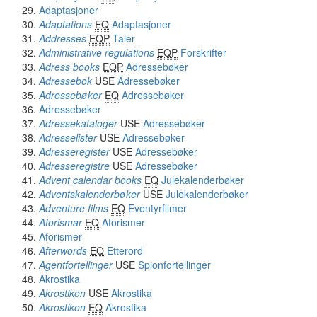
Adaptasjoner
Adaptations
EQ
Adaptasjoner
Addresses
EQP
Taler
Administrative regulations
EQP
Forskrifter
Adress books
EQP
Adressebøker
Adressebok
USE
Adressebøker
Adressebøker
EQ
Adressebøker
Adressebøker
Adressekataloger
USE
Adressebøker
Adresselister
USE
Adressebøker
Adresseregister
USE
Adressebøker
Adresseregistre
USE
Adressebøker
Advent calendar books
EQ
Julekalenderbøker
Adventskalenderbøker
USE
Julekalenderbøker
Adventure films
EQ
Eventyrfilmer
Aforismar
EQ
Aforismer
Aforismer
Afterwords
EQ
Etterord
Agentfortellinger
USE
Spionfortellinger
Akrostika
Akrostikon
USE
Akrostika
Akrostikon
EQ
Akrostika