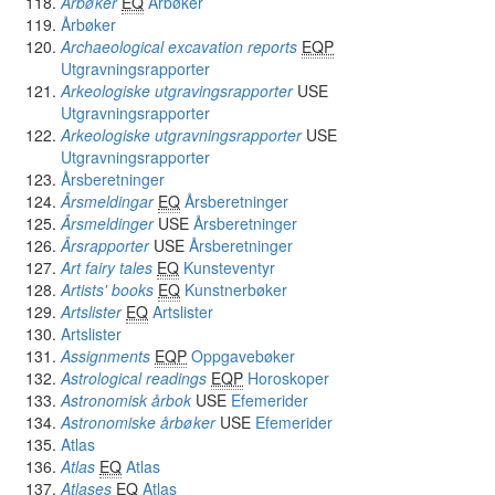
Årbøker
EQ
Årbøker
Årbøker
Archaeological excavation reports
EQP
Utgravningsrapporter
Arkeologiske utgravingsrapporter
USE
Utgravningsrapporter
Arkeologiske utgravningsrapporter
USE
Utgravningsrapporter
Årsberetninger
Årsmeldingar
EQ
Årsberetninger
Årsmeldinger
USE
Årsberetninger
Årsrapporter
USE
Årsberetninger
Art fairy tales
EQ
Kunsteventyr
Artists' books
EQ
Kunstnerbøker
Artslister
EQ
Artslister
Artslister
Assignments
EQP
Oppgavebøker
Astrological readings
EQP
Horoskoper
Astronomisk årbok
USE
Efemerider
Astronomiske årbøker
USE
Efemerider
Atlas
Atlas
EQ
Atlas
Atlases
EQ
Atlas