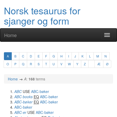
Norsk tesaurus for
sjanger og form
Home
Toggl
naviga
A
B
C
D
E
F
G
H
I
J
K
L
M
N
O
P
Q
R
S
T
U
V
W
Y
Z
Æ
Ø
Home
A
:
168
terms
ABC
USE
ABC-bøker
ABC books
EQ
ABC-bøker
ABC-bøker
EQ
ABC-bøker
ABC-bøker
ABC-er
USE
ABC-bøker