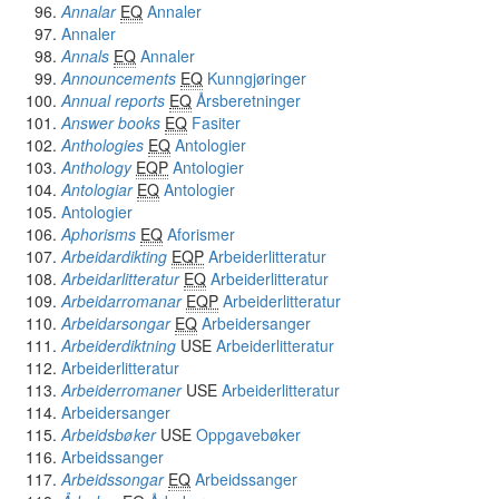
Annalar
EQ
Annaler
Annaler
Annals
EQ
Annaler
Announcements
EQ
Kunngjøringer
Annual reports
EQ
Årsberetninger
Answer books
EQ
Fasiter
Anthologies
EQ
Antologier
Anthology
EQP
Antologier
Antologiar
EQ
Antologier
Antologier
Aphorisms
EQ
Aforismer
Arbeidardikting
EQP
Arbeiderlitteratur
Arbeidarlitteratur
EQ
Arbeiderlitteratur
Arbeidarromanar
EQP
Arbeiderlitteratur
Arbeidarsongar
EQ
Arbeidersanger
Arbeiderdiktning
USE
Arbeiderlitteratur
Arbeiderlitteratur
Arbeiderromaner
USE
Arbeiderlitteratur
Arbeidersanger
Arbeidsbøker
USE
Oppgavebøker
Arbeidssanger
Arbeidssongar
EQ
Arbeidssanger