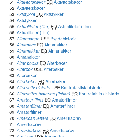
Aktivitetsbøker
EQ
Aktivitetsbøker
Aktivitetsbøker
Aktstykke
EQ
Aktstykker
Aktstykker
Aktualitetar (film)
EQ
Aktualiteter (film)
Aktualiteter (film)
Allmensoge
USE
Bygdehistorie
Almanacs
EQ
Almanakker
Almanakkar
EQ
Almanakker
Almanakker
Altar books
EQ
Alterbøker
Alterbok
USE
Alterbøker
Alterbøker
Alterbøker
EQ
Alterbøker
Alternativ historie
USE
Kontrafaktisk historie
Alternative histories (fiction)
EQ
Kontrafaktisk historie
Amateur films
EQ
Amatørfilmer
Amatørfilmar
EQ
Amatørfilmer
Amatørfilmer
American letters
EQ
Amerikabrev
Amerikabrev
Amerikabrev
EQ
Amerikabrev
Analyser
USE
Rapporter