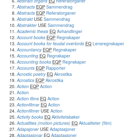
Abstract organs
EQ
Referatorganer
Abstracts
EQP
Sammendrag
Abstracts
EQP
Referatorganer
Abstrakt
USE
Sammendrag
Abstrakter
USE
Sammendrag
Academic thesis
EQ
Avhandlinger
Account books
EQP
Regnskaper
Account books for feudal overlords
EQ
Lensregnskaper
Accountancy
EQP
Regnskaper
Accounting
EQ
Regnskaper
Accounting books
EQP
Regnskaper
Accounts
EQP
Rapporter
Acrostic poetry
EQ
Akrostika
Acrostics
EQP
Akrostika
Action
EQP
Action
Action
Action films
EQ
Action
Actionfilmar
EQ
Action
Actionfilmer
USE
Action
Activity books
EQ
Aktivitetsbøker
Actualities (motion pictures)
EQ
Aktualiteter (film)
Adapsjoner
USE
Adaptasjoner
Adaptasjonar
EQ
Adaptasjoner