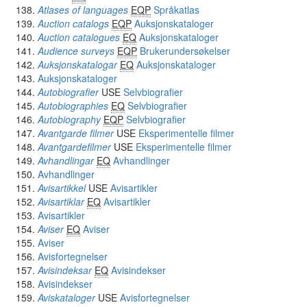
Atlases of languages
EQP
Språkatlas
Auction catalogs
EQP
Auksjonskataloger
Auction catalogues
EQ
Auksjonskataloger
Audience surveys
EQP
Brukerundersøkelser
Auksjonskatalogar
EQ
Auksjonskataloger
Auksjonskataloger
Autobiografier
USE
Selvbiografier
Autobiographies
EQ
Selvbiografier
Autobiography
EQP
Selvbiografier
Avantgarde filmer
USE
Eksperimentelle filmer
Avantgardefilmer
USE
Eksperimentelle filmer
Avhandlingar
EQ
Avhandlinger
Avhandlinger
Avisartikkel
USE
Avisartikler
Avisartiklar
EQ
Avisartikler
Avisartikler
Aviser
EQ
Aviser
Aviser
Avisfortegnelser
Avisindeksar
EQ
Avisindekser
Avisindekser
Aviskataloger
USE
Avisfortegnelser