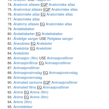
Anatomic atlases
EQP
Anatomiske atlas
Anatomical atlases
EQP
Anatomiske atlas
Anatomiske atlas
EQ
Anatomiske atlas
Anatomiske atlas
Anatomy atlases
EQ
Anatomiske atlas
Andaktsbøker
Andaktsbøker
EQ
Andaktsbøker
Åndelige sanger
USE
Religiøse sanger
Anecdotes
EQ
Anekdoter
Anekdotar
EQ
Anekdoter
Anekdoter
Animasjon (film)
USE
Animasjonsfilmer
Animasjonfilmar
EQ
Animasjonsfilmer
Animasjonsfilmer
Animasjonsinnslag
EQ
Animasjonsinnslag
Animasjonsinnslag
Animated cartoons
EQP
Animasjonsfilmer
Animated films
EQ
Animasjonsfilmer
Anime
EQ
Anime (film)
Anime
EQ
Anime (film)
Anime (film)
Anmeldelser