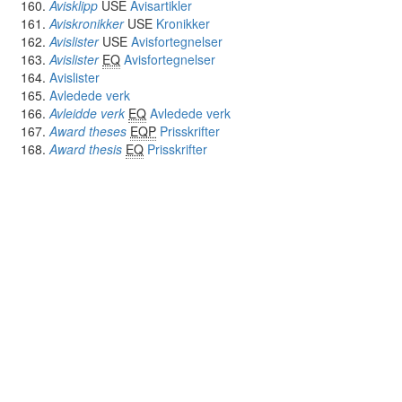
Avisklipp
USE
Avisartikler
Aviskronikker
USE
Kronikker
Avislister
USE
Avisfortegnelser
Avislister
EQ
Avisfortegnelser
Avislister
Avledede verk
Avleidde verk
EQ
Avledede verk
Award theses
EQP
Prisskrifter
Award thesis
EQ
Prisskrifter