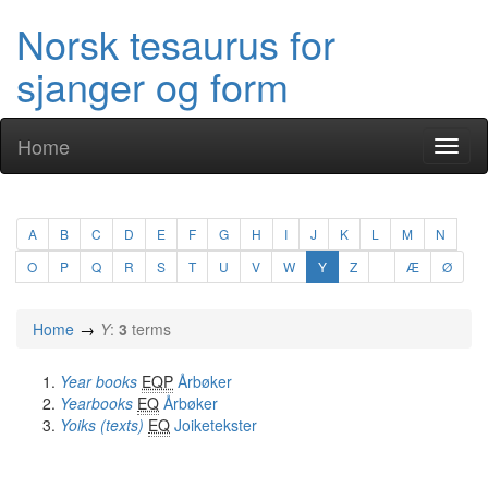
Norsk tesaurus for
sjanger og form
Home
Toggl
naviga
A
B
C
D
E
F
G
H
I
J
K
L
M
N
O
P
Q
R
S
T
U
V
W
Y
Z
Æ
Ø
Home
Y
:
3
terms
Year books
EQP
Årbøker
Yearbooks
EQ
Årbøker
Yoiks (texts)
EQ
Joiketekster