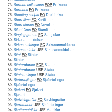
Sermon collections
EQP
Prekener
Sermons
EQ
Prekener
Shooting scripts
EQ
Dreiebøker
Short films
EQ
Kortfilmer
Short stories
EQ
Noveller
Silent films
EQ
Stumfilmer
Singing games
EQ
Sangleker
Sirkusanmeldelser
Sirkusmeldingar
EQ
Sirkusanmeldelser
Sirkusomtaler
USE
Sirkusanmeldelser
Sitat
EQ
Sitater
Sitater
Sitatordbøker
EQP
Sitater
Sitatordbøker
USE
Sitater
Sitatsamlinger
USE
Sitater
Sjøforteljingar
EQ
Sjøfortellinger
Sjøfortellinger
Sjøkart
EQ
Sjøkart
Sjøkart
Sjølvbiografiar
EQ
Selvbiografier
Sjøromaner
USE
Sjøfortellinger
Skattematrikler
USE
Matrikler