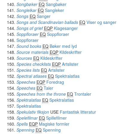
Songbøker
EQ
Sangbøker
Songleikar
EQ
Sangleker
Songs
EQ
Sanger
Songs and Scandinavian ballads
EQ
Viser og sanger
Songs of grief
EQP
Klagesanger
Soppfloraer
EQ
Soppfloraer
Soppfloraer
Sound books
EQ
Bøker med lyd
Source materials
EQP
Kildeskrifter
Sources
EQ
Kildeskrifter
Species checklists
EQP
Artslister
Species lists
EQ
Artslister
Spectral atlases
EQ
Spektralatlas
Speeches
EQP
Foredrag
Speeches
EQ
Taler
Speeches from the throne
EQ
Trontaler
Spektralatlas
EQ
Spektralatlas
Spektralatlas
Spekulativ fiksjon
USE
Fantastisk litteratur
Spelefilmar
EQ
Spillefilmer
Spells
EQP
Magiske formler
Spenning
EQ
Spenning