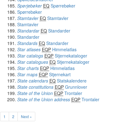
Spørjebøker
EQ
Spørrebøker
Spørrebøker
Stamtavler
EQ
Stamtavler
Stamtavler
Standardar
EQ
Standarder
Standarder
Standards
EQ
Standarder
Star atlases
EQP
Himmelatlas
Star catalogs
EQP
Stjernekataloger
Star catalogues
EQ
Stjernekataloger
Star charts
EQP
Himmelatlas
Star maps
EQP
Stjernekart
State calendars
EQ
Statskalendere
State constitutions
EQP
Grunnlover
State of the Union
EQP
Trontaler
State of the Union address
EQP
Trontaler
1
2
Next »