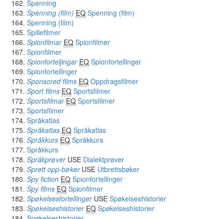
Spenning
Spenning (film)
EQ
Spenning (film)
Spenning (film)
Spillefilmer
Spionfilmar
EQ
Spionfilmer
Spionfilmer
Spionforteljingar
EQ
Spionfortellinger
Spionfortellinger
Sponsored films
EQ
Oppdragsfilmer
Sport films
EQ
Sportsfilmer
Sportsfilmar
EQ
Sportsfilmer
Sportsfilmer
Språkatlas
Språkatlas
EQ
Språkatlas
Språkkurs
EQ
Språkkurs
Språkkurs
Språkprøver
USE
Dialektprøver
Sprett opp-bøker
USE
Utbrettsbøker
Spy fiction
EQ
Spionfortellinger
Spy films
EQ
Spionfilmer
Spøkelsesfortellinger
USE
Spøkelseshistorier
Spøkelseshistorier
EQ
Spøkelseshistorier
Spøkelseshistorier