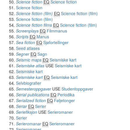
Science fiction
EQ
Science fiction
Science fiction
Science fiction (film)
EQ
Science fiction (film)
Science fiction (film)
Science fiction films
EQ
Science fiction (film)
Screenplays
EQ
Filmmanus
Scripts
EQ
Manus
Sea fiction
EQ
Sjøfortellinger
Seed atlases
Segner
EQ
Sagn
Seismic maps
EQ
Seismiske kart
Seismiske atlas
USE
Seismiske kart
Seismiske kart
Seismiske kart
EQ
Seismiske kart
Selvbiografier
Semesteroppgaver
USE
Studentoppgaver
Serial publications
EQ
Periodika
Serialized fiction
EQ
Føljetonger
Seriar
EQ
Serier
Seriefiksjon
USE
Serieromaner
Serier
Serieromanar
EQ
Serieromaner
Serieromaner