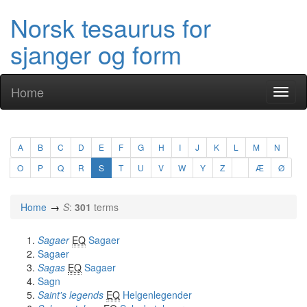
Norsk tesaurus for
sjanger og form
Home
Toggl
naviga
A
B
C
D
E
F
G
H
I
J
K
L
M
N
O
P
Q
R
S
T
U
V
W
Y
Z
Æ
Ø
Home
S
:
301
terms
Sagaer
EQ
Sagaer
Sagaer
Sagas
EQ
Sagaer
Sagn
Saint's legends
EQ
Helgenlegender