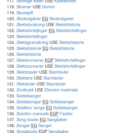
Skriftlige kilder
USE
Kildeskrifter
Skrøner
USE
Humor
Skuespill
Skuleutgåver
EQ
Skoleutgaver
Slektsforskning
USE
Slektshistorie
Slektsforteljingar
EQ
Slektsfortellinger
Slektsfortellinger
Slektsgranskning
USE
Slektshistorie
Slektshistorie
EQ
Slektshistorie
Slektshistorie
Slektsromanar
EQP
Slektsfortellinger
Slektsromaner
USE
Slektsfortellinger
Slektstavler
USE
Stamtavler
Slektstre
USE
Stamtavler
Slektstrær
USE
Stamtavler
Småtrykk
USE
Efemert materiale
Soldatsanger
Soldatsongar
EQ
Soldatsanger
Soldiers' songs
EQ
Soldatsanger
Solution manuals
EQP
Fasiter
Song books
EQ
Sangbøker
Songar
EQ
Sanger
Songbooks
EQP
Sangbøker