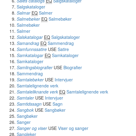
Sales catalogs
EQ
Salgskataloger
Salgskataloger
Salmar
EQ
Salmer
Salmebøker
EQ
Salmebøker
Salmebøker
Salmer
Salskatalogar
EQ
Salgskataloger
Samandrag
EQ
Sammendrag
Samfunnssatire
USE
Satire
Samkatalogar
EQ
Samkataloger
Samkataloger
Samlingsbiografier
USE
Biografier
Sammendrag
Samtalebøker
USE
Intervjuer
Samtalelignende verk
Samtaleliknande verk
EQ
Samtalelignende verk
Samtaler
USE
Intervjuer
Samtidssagn
USE
Sagn
Sangbok
USE
Sangbøker
Sangbøker
Sanger
Sanger og viser
USE
Viser og sanger
Sangleker