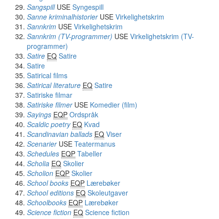
Sangspill
USE
Syngespill
Sanne kriminalhistorier
USE
Virkelighetskrim
Sannkrim
USE
Virkelighetskrim
Sannkrim (TV-programmer)
USE
Virkelighetskrim (TV-
programmer)
Satire
EQ
Satire
Satire
Satirical films
Satirical literature
EQ
Satire
Satiriske filmar
Satiriske filmer
USE
Komedier (film)
Sayings
EQP
Ordspråk
Scaldic poetry
EQ
Kvad
Scandinavian ballads
EQ
Viser
Scenarier
USE
Teatermanus
Schedules
EQP
Tabeller
Scholia
EQ
Skolier
Scholion
EQP
Skolier
School books
EQP
Lærebøker
School editions
EQ
Skoleutgaver
Schoolbooks
EQP
Lærebøker
Science fiction
EQ
Science fiction