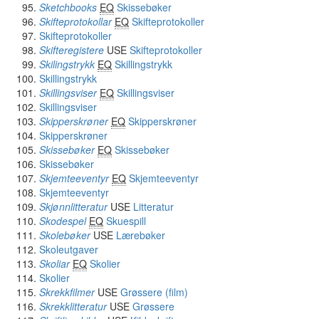
Sketchbooks
EQ
Skissebøker
Skifteprotokollar
EQ
Skifteprotokoller
Skifteprotokoller
Skifteregistere
USE
Skifteprotokoller
Skilingstrykk
EQ
Skillingstrykk
Skillingstrykk
Skillingsviser
EQ
Skillingsviser
Skillingsviser
Skipperskrøner
EQ
Skipperskrøner
Skipperskrøner
Skissebøker
EQ
Skissebøker
Skissebøker
Skjemteeventyr
EQ
Skjemteeventyr
Skjemteeventyr
Skjønnlitteratur
USE
Litteratur
Skodespel
EQ
Skuespill
Skolebøker
USE
Lærebøker
Skoleutgaver
Skoliar
EQ
Skolier
Skolier
Skrekkfilmer
USE
Grøssere (film)
Skrekklitteratur
USE
Grøssere