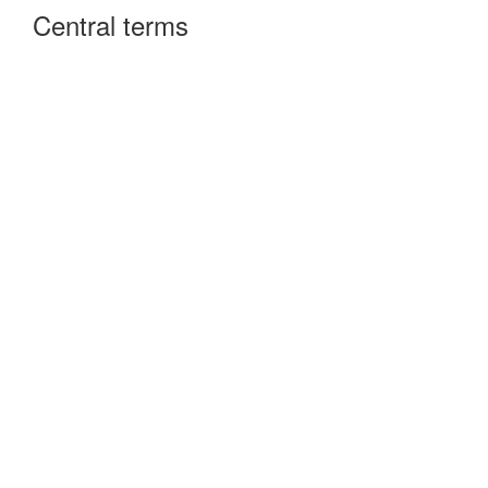
Central terms
Forskrifter
Rettsprotokoller
Skifteprotokoller
Lover