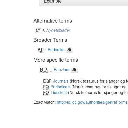
Example
Alternative terms
UF
↸
Nyhetsblader
Broader Terms
BT
↑
Periodika
More specific terms
NT3
↓
Fanziner
EQP
Journals
(Norsk tesaurus for sjanger og 
EQ
Periodicals
(Norsk tesaurus for sjanger og
EQ
Tidsskrift
(Norsk tesaurus for sjanger og f
ExactMatch:
http://id.loc.gov/authorities/genreFor