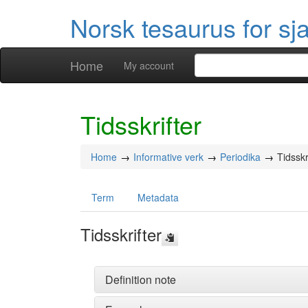
Norsk tesaurus for sj
Home
My account
Tidsskrifter
Home
Informative verk
Periodika
Tidsskr
Term
Metadata
Tidsskrifter
Definition note