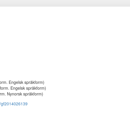
form. Engelsk språkform)
 form. Engelsk språkform)
orm. Nynorsk språkform)
ms/gf2014026139