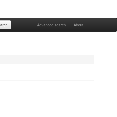
Advanced search
About...