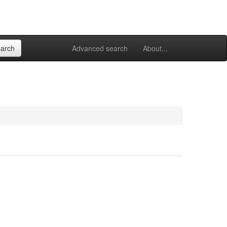
Advanced search
About...