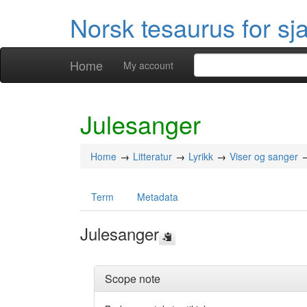
Norsk tesaurus for sj
Home
My account
Julesanger
Home
Litteratur
Lyrikk
Viser og sanger
Term
Metadata
Julesanger
Scope note