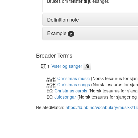
Brukes om tekster til julesanger.
Definition note
Example
2
Broader Terms
BT
↑
Viser og sanger
EQP
Christmas music
(Norsk tesaurus for sja
EQP
Christmas songs
(Norsk tesaurus for sja
EQ
Christmas carols
(Norsk tesaurus for sjang
EQ
Julesongar
(Norsk tesaurus for sjanger og
RelatedMatch:
https://id.nb.no/vocabulary/musikk/1