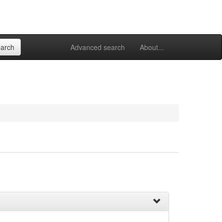
Advanced search
About...